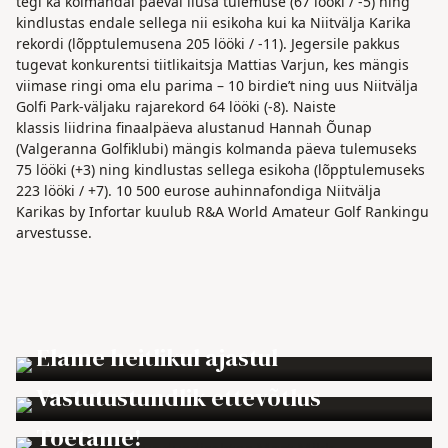
tegi ka kolmandal päeval ilusa tulemuse (67 lööki / -5) ning
kindlustas endale sellega nii esikoha kui ka Niitvälja Karika
rekordi (lõpptulemusena 205 lööki / -11). Jegersile pakkus
tugevat konkurentsi tiitlikaitsja Mattias Varjun, kes mängis
viimase ringi oma elu parima – 10 birdie’t ning uus Niitvälja
Golfi Park-väljaku rajarekord 64 lööki (-8). Naiste
klassis liidrina finaalpäeva alustanud Hannah Õunap
(Valgeranna Golfiklubi) mängis kolmanda päeva tulemuseks
75 lööki (+3) ning kindlustas sellega esikoha (lõpptulemuseks
223 lööki / +7). 10 500 eurose auhinnafondiga Niitvälja
Karikas by Infortar kuulub R&A World Amateur Golf Rankingu
arvestusse.
→
Elame heitlikul ajastul
→
Vastutustundlik ettevõtlus
→
Toetame!