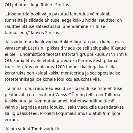
OÜ juhatuse liige Robert Sinikas.
„Inseneride poolt välja pakutud lahendus võimaldab
tunnelite ja sildade ehitusel aega kokku hoida, raudteel on
raudteeliikluse katkestusaja lühendamine kriitilise
tähtsusega,“ lausus Sinikas.
Viissada tonni kaaluvad viaduktid liigutati paika kahes osas,
varasemalt Eestis nii pikkasid viadukte selliselt paika lükatud
ei ole. Tungimistööd teostas Infortari gruppi kuuluv INF Infra
OÜ. Sama ettevõte ehitab praegu ka Pärnus Eesti pikimat
kaarsilda, kus on plaanis 1200 tonnise kaaluga kaarsilla
konstruktsioon kaldal kokku monteerida ja see spetsiaalse
tõstetehnikaga jõe kohale lõplikku asukohta viia.
Tallinna Tondi raudteeülesõidu eritasandilise riste ehituse
peatöövõtja on Leonhard Weiss OÜ ning tellija on Tallinna
Keskkonna- ja Kommunaalamet. Kahetasandiline ülesõit
valmib järgmise aasta lõpuks, lisaks viaduktile uuendatakse
ka ligipääsuteed. Projekti kogumaksumus ulatub 9 miljoni
euroni.
Vaata videot Tondi viadukti