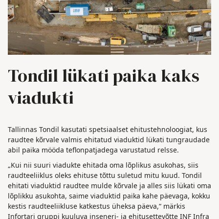
Tondil lükati paika kaks
viadukti
Tallinnas Tondil kasutati spetsiaalset ehitustehnoloogiat, kus
raudtee kõrvale valmis ehitatud viaduktid lükati tungraudade
abil paika mööda teflonpatjadega varustatud relsse.
„Kui nii suuri viadukte ehitada oma lõplikus asukohas, siis
raudteeliiklus oleks ehituse tõttu suletud mitu kuud. Tondil
ehitati viaduktid raudtee mulde kõrvale ja alles siis lükati oma
lõplikku asukohta, saime viaduktid paika kahe päevaga, kokku
kestis raudteeliikluse katkestus üheksa päeva,“ märkis
Infortari gruppi kuuluva inseneri- ja ehitusettevõtte INF Infra