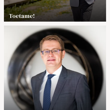
→
Toetame!