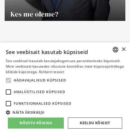
→
Kes me oleme?
×
See veebisait kasutab küpsiseid
See veebisait kasutab kasutajakogemuse parandamiseks küpsiseid.
ESTONIAN
Meie veebisaiti kasutades nõustute kooskõlas meie küpsisepoliitikaga
kõikide küpsistega.
Rohkem teavet
ENGLISH
HÄDAVAJALIKUD KÜPSISED
AS Infortar
Liivalaia 9, 10118 Tallinn
ANALÜÜTILISED KÜPSISED
info@infortar.ee
+372 6409 978
FUNKTSIONAALSED KÜPSISED
Privaatsuspoliitika
·
Küpsiste poliitika
·
Teavita rikkumisest
NÄITA ÜKSIKASJU
NÕUSTU KÕIGIGA
KEELDU KÕIGIST